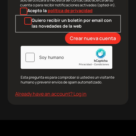
Solo se utilizará si necesita ser contactado acerca de su
cuenta o para recibir notificaciones activadas (opted-in).
Acepto la
política de privacidad
agram
Twitter
Youtube
RRSS
Quiero recibir un boletín por email con
las novedades de la web
Esta pregunta es para comprobar si usted es un visitante
humano y prevenir envíos de spam automatizado.
Already have an account? Log in