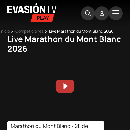
Pasar
Evasion
al
TV
contenido
principal
Ruta
Inicio
Competiciones
Live Marathon du Mont Blanc 2026
Live Marathon du Mont Blanc
Main
de
Inicio
2026
navigation
navegación
Próximos
eventos
Best
Moments
Competiciones
Marathon du Mont Blanc - 28 de