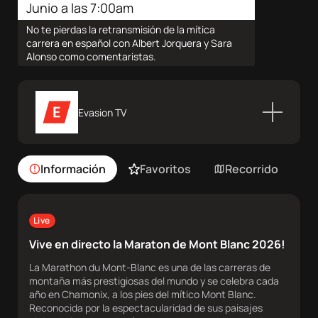
Sobre
Junio a las 7:00am
nosotros
No te pierdas la retransmisión de la mítica
carrera en español con Albert Jorquera y Sara
Alonso como comentaristas.
Contacta
Atletas
Evasion TV
DocuSeries
Información
Favoritos
Recorrido
C
Live
Vive en directo la Maraton de Mont Blanc 2026!
La Marathon du Mont-Blanc es una de las carreras de
montaña más prestigiosas del mundo y se celebra cada
año en Chamonix, a los pies del mítico Mont Blanc.
Reconocida por la espectacularidad de sus paisajes