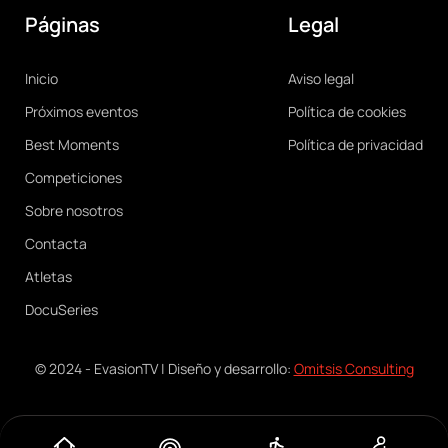
Páginas
Legal
Main
Legal
Inicio
Aviso legal
navigation
Próximos eventos
Política de cookies
Best Moments
Política de privacidad
Competiciones
Sobre nosotros
Contacta
Atletas
DocuSeries
© 2024 - EvasionTV | Diseño y desarrollo:
Omitsis Consulting
Menú