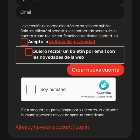
Dirección
de
correo
electrónico
La dirección de correo electrónico no se hace pública.
Solo se utilizará si necesita ser contactado acerca de su
cuenta o para recibir notificaciones activadas (opted-in).
Acepto la
política de privacidad
Quiero recibir un boletín por email con
las novedades de la web
Esta pregunta es para comprobar si usted es un visitante
humano y prevenir envíos de spam automatizado.
agram
Twitter
Youtube
RRSS
Already have an account? Log in