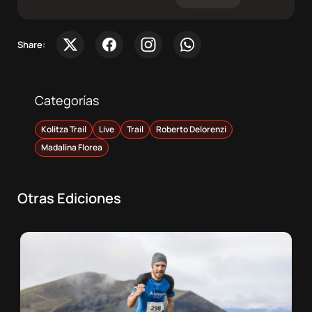
Share:
Categorías
Kolitza Trail
Live
Trail
Roberto Delorenzi
Madalina Florea
Otras Ediciones