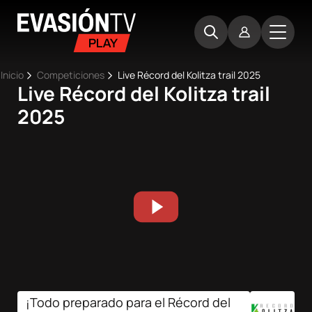
Pasar
Evasion
al
TV
contenido
principal
Ruta
Inicio
Competiciones
Live Récord del Kolitza trail 2025
Live Récord del Kolitza trail
Main
de
Inicio
2025
navigation
navegación
Próximos
eventos
Best
Moments
Competiciones
¡Todo preparado para el Récord del