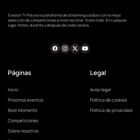
Evasión TV Play es la plataforma de streaming outdoor con la mejor
selección de competiciones a nivel nacional. Vívelo todo. En cualquier
lugar. Antes, durante y después de cada carrera.
Facebook
Instagram
Twitter
Youtube
RRSS
Páginas
Legal
Main
Legal
Inicio
Aviso legal
navigation
Próximos eventos
Política de cookies
Best Moments
Política de privacidad
Competiciones
Sobre nosotros