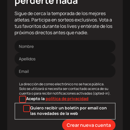
perderte nada
Sigue de cerca la temporada de los mejores
atletas. Participa en sorteos exclusivos. Vota a
tus favoritos durante los lives y entérate de los
próximos directos antes que nadie.
Nombre
Apellidos
Dirección
de
correo
electrónico
La dirección de correo electrónico no se hace pública.
Solo se utilizará si necesita ser contactado acerca de su
cuenta o para recibir notificaciones activadas (opted-in).
Acepto la
política de privacidad
Quiero recibir un boletín por email con
las novedades de la web