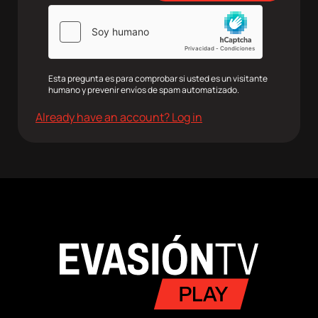
Esta pregunta es para comprobar si usted es un visitante
humano y prevenir envíos de spam automatizado.
Already have an account? Log in
agram
Twitter
Youtube
RRSS