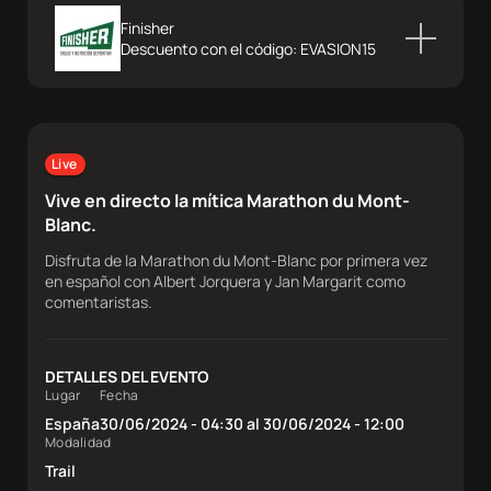
Sobre
Finisher
nosotros
Descuento con el código: EVASION15
Contacta
Live
Atletas
Vive en directo la mítica Marathon du Mont-
Blanc.
DocuSeries
Disfruta de la Marathon du Mont-Blanc por primera vez
en español con Albert Jorquera y Jan Margarit como
comentaristas.
DETALLES DEL EVENTO
Lugar
Fecha
España
30/06/2024 - 04:30 al 30/06/2024 - 12:00
Modalidad
Trail