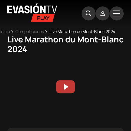
Pasar
Evasion
al
TV
contenido
principal
Ruta
Inicio
Competiciones
Live Marathon du Mont-Blanc 2024
Live Marathon du Mont-Blanc
Main
de
Inicio
2024
navigation
navegación
Próximos
eventos
Best
Moments
Competiciones