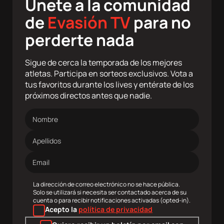
Únete a la comunidad
de
Evasión TV
para no
perderte nada
Sigue de cerca la temporada de los mejores
atletas. Participa en sorteos exclusivos. Vota a
tus favoritos durante los lives y entérate de los
próximos directos antes que nadie.
Nombre
Apellidos
Dirección
de
correo
electrónico
La dirección de correo electrónico no se hace pública.
Solo se utilizará si necesita ser contactado acerca de su
cuenta o para recibir notificaciones activadas (opted-in).
Acepto la
política de privacidad