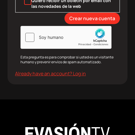
Quiero recibir un boletín por email con
las novedades de la web
agram
Twitter
Youtube
RRSS
Esta pregunta es para comprobar si usted es un visitante
humano y prevenir envíos de spam automatizado.
Already have an account? Log in