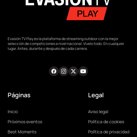
Evasión TV Play es la plataforma de streaming outdoor con la mejor
selección de competiciones a nivel nacional. Vívelo todo. En cualquier
lugar. Antes, durante y después de cada carrera.
Facebook
Instagram
Twitter
Youtube
RRSS
Páginas
Legal
Main
Legal
Inicio
Aviso legal
navigation
Próximos eventos
Política de cookies
Best Moments
Política de privacidad