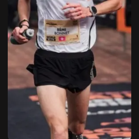
Sobre
nosotros
Contacta
Atletas
DocuSeries