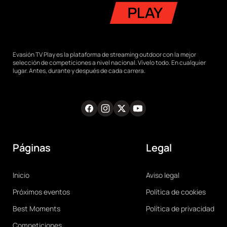
Evasión TV Play es la plataforma de streaming outdoor con la mejor
selección de competiciones a nivel nacional. Vívelo todo. En cualquier
lugar. Antes, durante y después de cada carrera.
Facebook
Instagram
Twitter
Youtube
RRSS
Páginas
Legal
Main
Legal
Inicio
Aviso legal
navigation
Próximos eventos
Política de cookies
Best Moments
Política de privacidad
Competiciones