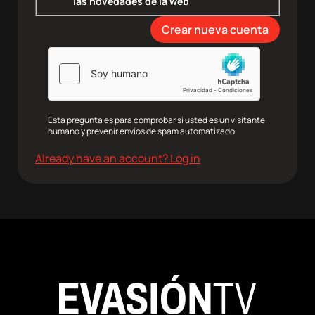
las novedades de la web
agram
Twitter
Youtube
RRSS
Esta pregunta es para comprobar si usted es un visitante
humano y prevenir envíos de spam automatizado.
Already have an account? Log in