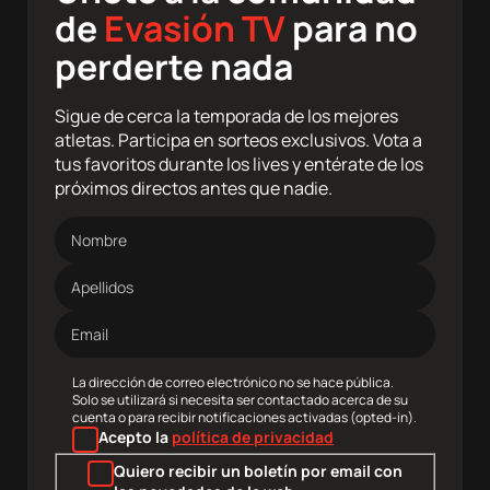
de
Evasión TV
para no
perderte nada
Sigue de cerca la temporada de los mejores
atletas. Participa en sorteos exclusivos. Vota a
tus favoritos durante los lives y entérate de los
próximos directos antes que nadie.
Nombre
Apellidos
Dirección
de
correo
electrónico
La dirección de correo electrónico no se hace pública.
Solo se utilizará si necesita ser contactado acerca de su
cuenta o para recibir notificaciones activadas (opted-in).
Acepto la
política de privacidad
Quiero recibir un boletín por email con