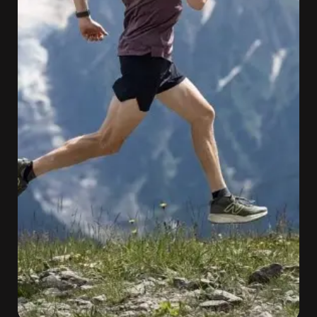
Sobre
nosotros
Contacta
Atletas
DocuSeries