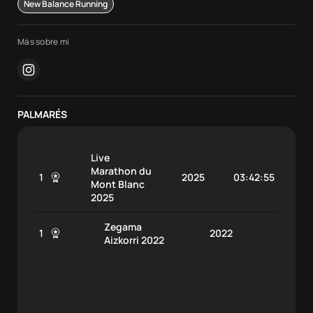
New Balance Running
Más sobre mi
instagram
PALMARÉS
Live
Marathon du
1
2025
03:42:55
Mont Blanc
2025
Zegama
1
2022
Aizkorri 2022