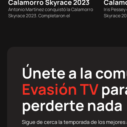
Calamorro Skyrace 2023
Calamo
Trail
Trail
Antonio Martínez conquistó la Calamorro
Iris Pessey
Skyrace 2023. Completaron el
Skyrace 20
Únete a la co
Evasión TV
par
perderte nada
Sigue de cerca la temporada de los mejores a