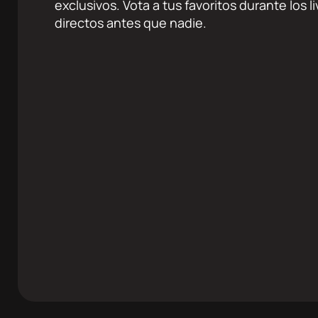
exclusivos. Vota a tus favoritos durante los 
directos antes que nadie.
k
agram
Twitter
Youtube
RRSS