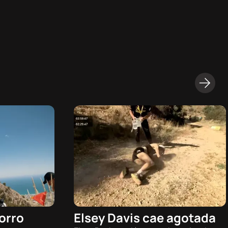
orro
Elsey Davis cae agotada
08/08/2026 - 15:07h