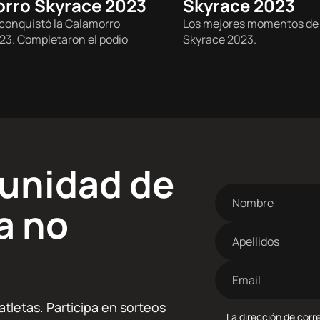
rro Skyrace 2023
Skyrace 2023
Trail
 conquistó la Calamorro
Los mejores momentos de
23. Completaron el podio
Skyrace 2023.
munidad de
Nombre
a no
Apellidos
Dirección
de
correo
tletas. Participa en sorteos
electrónico
La dirección de corre