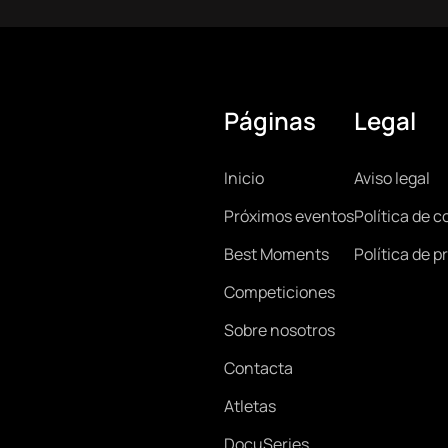
Páginas
Legal
Main
Lega
Inicio
Aviso legal
Próximos eventos
Política de c
navigation
Best Moments
Política de p
Competiciones
Sobre nosotros
Contacta
Atletas
DocuSeries