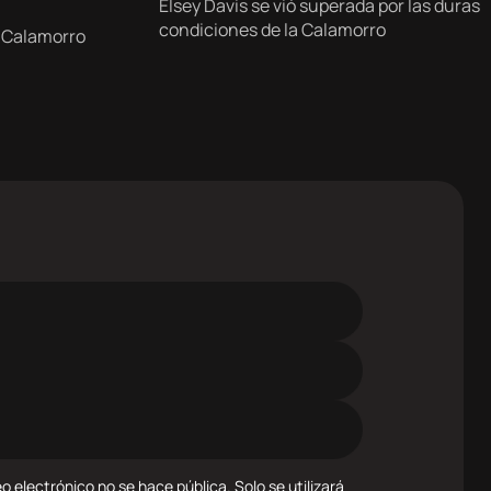
Elsey Davis se vió superada por las duras
Trail
condiciones de la Calamorro
 Calamorro
o electrónico no se hace pública. Solo se utilizará