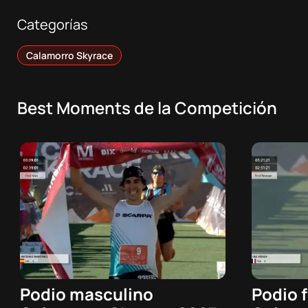
Categorías
Calamorro Skyrace
Best Moments de la Competición
Podio masculino
Podio 
08/08/2026 - 15:07h
08/08/20