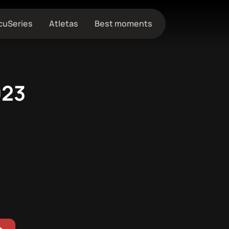
cuSeries
Atletas
Best moments
023