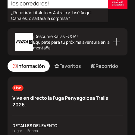
Sobre
los corredores!
nosotros
¿Repetirán título Inés Astrain y José Ángel
Canales, o saltará la sorpresa?
Contacta
¡Descubre Kailas FUGA!
Equípate para tu próxima aventura en la
Atletas
montaña
DocuSeries
Información
Favoritos
Recorrido
C
Live
Vive en directo la Fuga Penyagolosa Trails
2026.
DETALLES DEL EVENTO
Lugar
Fecha