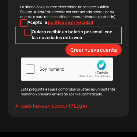
correo
electrónico
La dirección de correo electrónico no se hace pública.
Solo se utilizará si necesita ser contactado acerca de su
cuenta o para recibir notificaciones activadas (opted-in).
Acepto la
política de privacidad
Quiero recibir un boletín por email con
las novedades de la web
agram
Twitter
Youtube
RRSS
Esta pregunta es para comprobar si usted es un visitante
humano y prevenir envíos de spam automatizado.
Already have an account? Log in