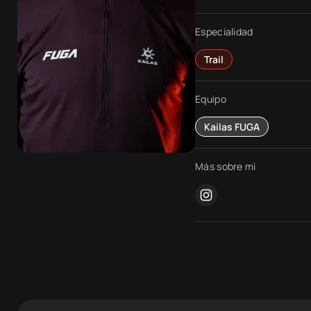
Especialidad
Competiciones
Trail
Sobre
nosotros
Equipo
Kailas FUGA
Contacta
Más sobre mi
Atletas
instagram
DocuSeries