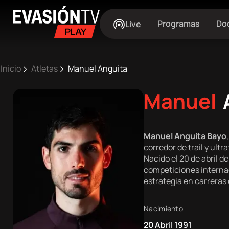
Evasion
Central
Programas
Do
Live
TV
Pasar
Ruta
al
Inicio
Atletas
Manuel Anguita
contenido
de
principal
Manuel
Main
navegación
Inicio
Manuel Anguita Bayo
navigation
corredor de trail y ultr
Próximos
Nacido el 20 de abril d
competiciones internac
eventos
estrategia en carreras 
Best
Nacimiento
Moments
20 Abril 1991