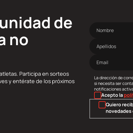
munidad de
Nombre
a no
Apellidos
Dirección
de
correo
tletas. Participa en sorteos
electrónico
La dirección de corre
lives y entérate de los próximos
si necesita ser cont
notificaciones activ
Acepto la
polí
Quiero recib
novedades 