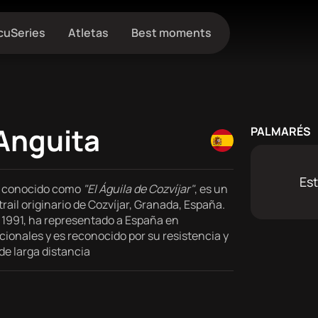
cuSeries
Atletas
Best moments
Anguita
PALMARÉS
Est
, conocido como
"El Águila de Cozvíjar"
, es un
atrail originario de Cozvíjar, Granada, España.
e 1991, ha representado a España en
ionales y es reconocido por su resistencia y
de larga distancia