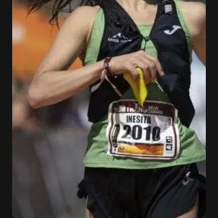
Sobre
nosotros
Contacta
Atletas
DocuSeries