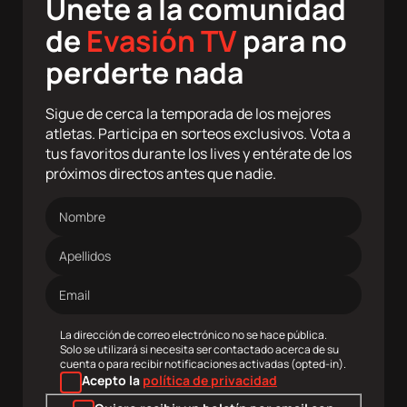
Únete a la comunidad
de
Evasión TV
para no
perderte nada
Sigue de cerca la temporada de los mejores
atletas. Participa en sorteos exclusivos. Vota a
tus favoritos durante los lives y entérate de los
próximos directos antes que nadie.
Nombre
Apellidos
Dirección
de
correo
electrónico
La dirección de correo electrónico no se hace pública.
Solo se utilizará si necesita ser contactado acerca de su
cuenta o para recibir notificaciones activadas (opted-in).
Acepto la
política de privacidad