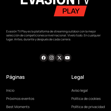
Evasión TV Play es la plataforma de streaming outdoor con la mejor
selección de competiciones a nivel nacional. Vívelo todo. En cualquier
lugar. Antes, durante y después de cada carrera.
Facebook
Instagram
Twitter
Youtube
RRSS
Páginas
Legal
Main
Legal
Inicio
Aviso legal
navigation
Próximos eventos
Política de cookies
Best Moments
Política de privacidad