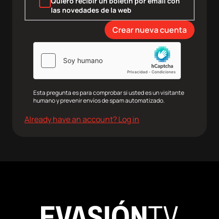
Quiero recibir un boletín por email con
las novedades de la web
agram
Twitter
Youtube
RRSS
Esta pregunta es para comprobar si usted es un visitante
humano y prevenir envíos de spam automatizado.
Already have an account? Log in