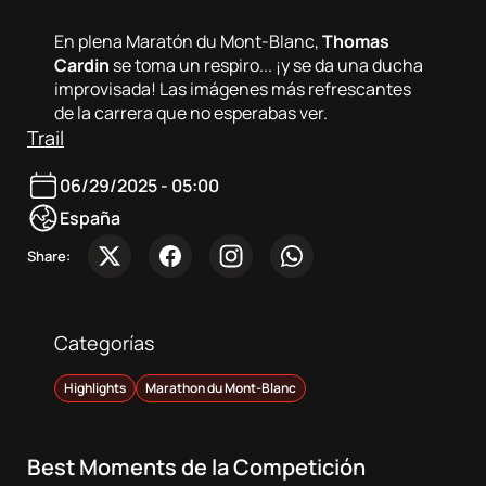
Sobre
nosotros
En plena Maratón du Mont-Blanc,
Thomas
Cardin
se toma un respiro... ¡y se da una ducha
improvisada! Las imágenes más refrescantes
Contacta
de la carrera que no esperabas ver.
Trail
Atletas
06/29/2025 - 05:00
España
DocuSeries
Share:
Categorías
Highlights
Marathon du Mont-Blanc
Best Moments de la Competición