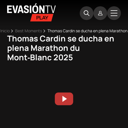
Pasar
Evasion
al
TV
contenido
principal
Ruta
Inicio
Best Moments
Thomas Cardin se ducha en plena Marathon
Thomas Cardin se ducha en
Main
de
Inicio
plena Marathon du
navigation
navegación
Mont‑Blanc 2025
Próximos
eventos
Best
Moments
Competiciones