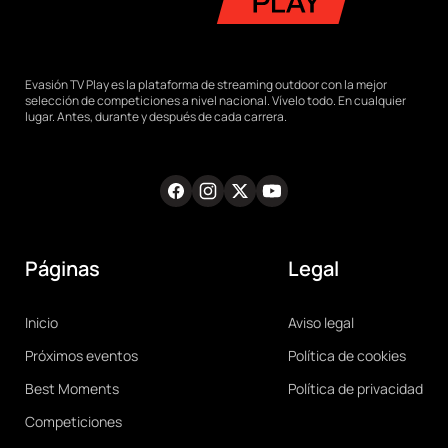
Evasión TV Play es la plataforma de streaming outdoor con la mejor
selección de competiciones a nivel nacional. Vívelo todo. En cualquier
lugar. Antes, durante y después de cada carrera.
Facebook
Instagram
Twitter
Youtube
RRSS
Páginas
Legal
Main
Legal
Inicio
Aviso legal
navigation
Próximos eventos
Política de cookies
Best Moments
Política de privacidad
Competiciones