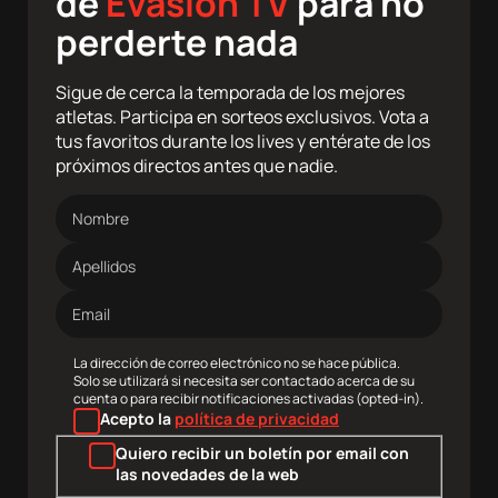
de
Evasión TV
para no
perderte nada
Sigue de cerca la temporada de los mejores
atletas. Participa en sorteos exclusivos. Vota a
tus favoritos durante los lives y entérate de los
próximos directos antes que nadie.
Nombre
Apellidos
Dirección
de
correo
electrónico
La dirección de correo electrónico no se hace pública.
Solo se utilizará si necesita ser contactado acerca de su
cuenta o para recibir notificaciones activadas (opted-in).
Acepto la
política de privacidad
Quiero recibir un boletín por email con
las novedades de la web