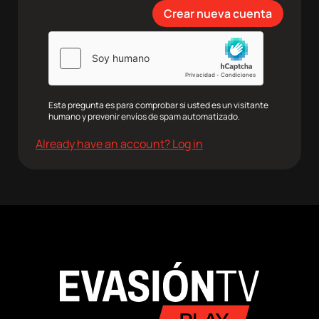
agram
Twitter
Youtube
RRSS
Esta pregunta es para comprobar si usted es un visitante
humano y prevenir envíos de spam automatizado.
Already have an account? Log in