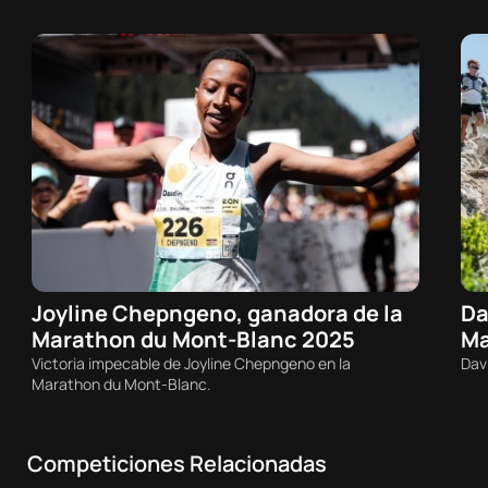
Joyline Chepngeno, ganadora de la
Da
10/08/2026 - 11:32h
Marathon du Mont-Blanc 2025
Ma
Trail
T
Victoria impecable de Joyline Chepngeno en la
Dav
Marathon du Mont-Blanc.
Competiciones Relacionadas