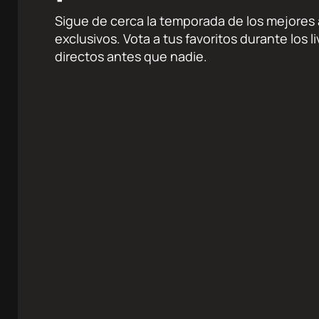
Sigue de cerca la temporada de los mejores a
exclusivos. Vota a tus favoritos durante los 
directos antes que nadie.
k
agram
Twitter
Youtube
RRSS