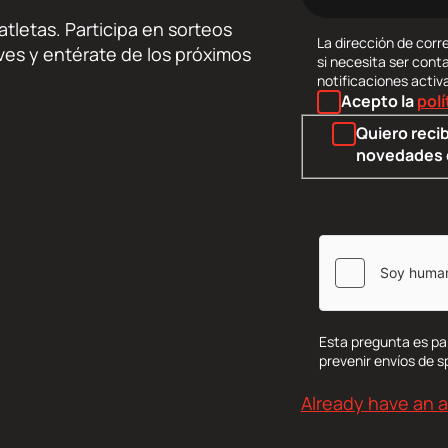
correo
tletas. Participa en sorteos
electrónico
La dirección de corre
lives y entérate de los próximos
si necesita ser cont
notificaciones activ
Acepto la
polí
Quiero recib
novedades 
Esta pregunta es pa
prevenir envíos de 
Already have an 