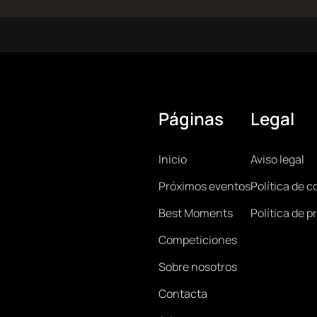
Páginas
Legal
Main
Lega
Inicio
Aviso legal
Próximos eventos
Política de c
navigation
Best Moments
Política de p
Competiciones
Sobre nosotros
Contacta