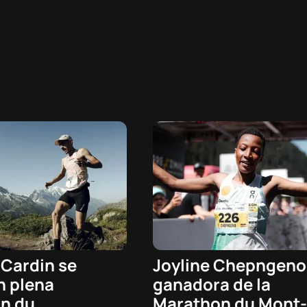
Cardin se
Joyline Chepngeno
 - 08:48h
07/08/2026 - 08:48h
n plena
ganadora de la
Trail
n du
Marathon du Mont