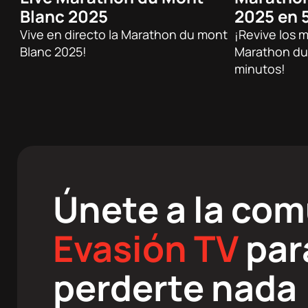
Blanc 2025
2025 en 
Trail
Trail
Vive en directo la Marathon du mont
¡Revive los 
Blanc 2025!
Marathon du
minutos!
Únete a la co
Evasión TV
par
perderte nada