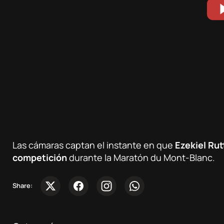
Competiciones
Sobre
nosotros
Contacta
Atletas
Las cámaras captan el instante en que
Ezekiel Rut
competición
durante la Maratón du Mont-Blanc.
DocuSeries
Share: