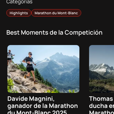
Categorías
Highlights
Marathon du Mont-Blanc
Best Moments de la Competición
Davide Magnini,
Thomas 
07/08/2026 - 08:48h
07/08/2026
ganador de la Marathon
ducha e
Trail
Trail
du Mont-Blanc 2025
Maratho