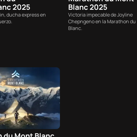
anc 2025
Blanc 2025
n, ducha express en
Victoria impecable de Joyline
uerzo.
Chepngeno en la Marathon du
Blanc.
 du Mont Blanc
- 20:00h