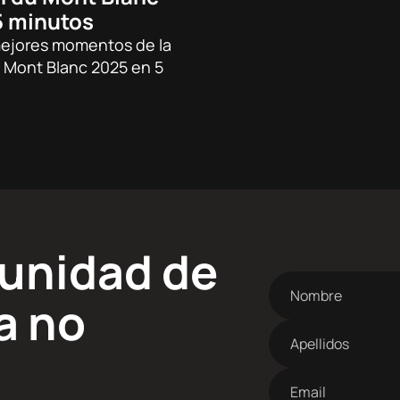
5 minutos
mejores momentos de la
 Mont Blanc 2025 en 5
munidad de
Nombre
a no
Apellidos
Dirección
de