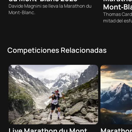
Mont‑Bl
Davide Magnini se lleva la Marathon du
Mont-Blanc.
Thomas Cardi
mitad del esf
Competiciones Relacionadas
Live Marathon du Mont
Marathon
29/06/2025 - 07:00h
30/06/2025 