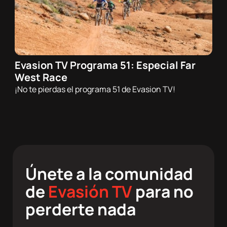
Evasion TV Programa 51: Especial Far
10/03/2026 - 21:00h
West Race
Trail
¡No te pierdas el programa 51 de Evasion TV!
Únete a la comunidad
de
Evasión TV
para no
perderte nada