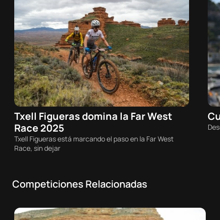
Txell Figueras domina la Far West
Cu
07/08/2026 - 01:01h
Race 2025
Des
MTB
T
Txell Figueras está marcando el paso en la Far West
Race, sin dejar
Competiciones Relacionadas