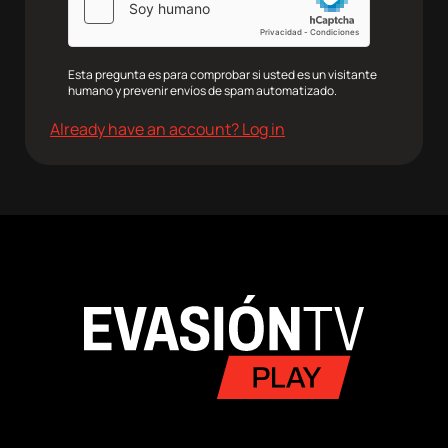
agram
Twitter
Youtube
RRSS
Esta pregunta es para comprobar si usted es un visitante
humano y prevenir envíos de spam automatizado.
Already have an account? Log in