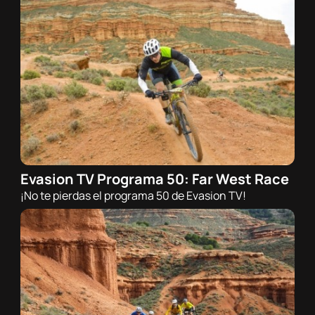
Evasion TV Programa 50: Far West Race
05/03/2026 - 21:00h
¡No te pierdas el programa 50 de Evasion TV!
Trail