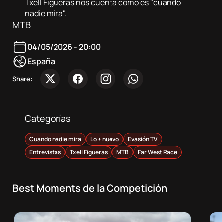
Sobre
Txell Figueras nos cuenta cómo es "cuando
nadie mira".
nosotros
MTB
Contacta
04/05/2026 - 20:00
España
Atletas
Share:
DocuSeries
Categorías
Cuando nadie mira
Lo + nuevo
Evasión TV
Entrevistas
Txell Figueras
MTB
Far West Race
Best Moments de la Competición