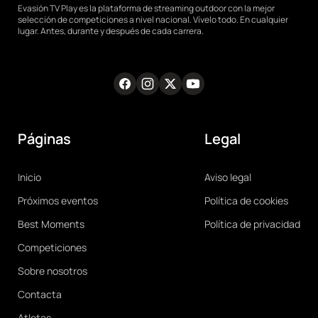
Evasión TV Play es la plataforma de streaming outdoor con la mejor
selección de competiciones a nivel nacional. Vívelo todo. En cualquier
lugar. Antes, durante y después de cada carrera.
Facebook
Instagram
Twitter
Youtube
RRSS
Páginas
Legal
Main
Legal
Inicio
Aviso legal
navigation
Próximos eventos
Política de cookies
Best Moments
Política de privacidad
Competiciones
Sobre nosotros
Contacta
Atletas