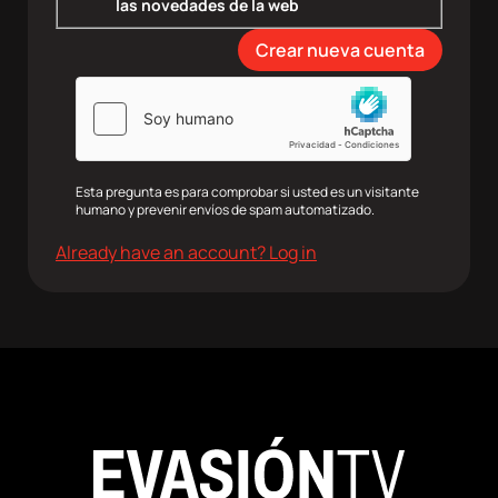
las novedades de la web
Esta pregunta es para comprobar si usted es un visitante
humano y prevenir envíos de spam automatizado.
Already have an account? Log in
agram
Twitter
Youtube
RRSS