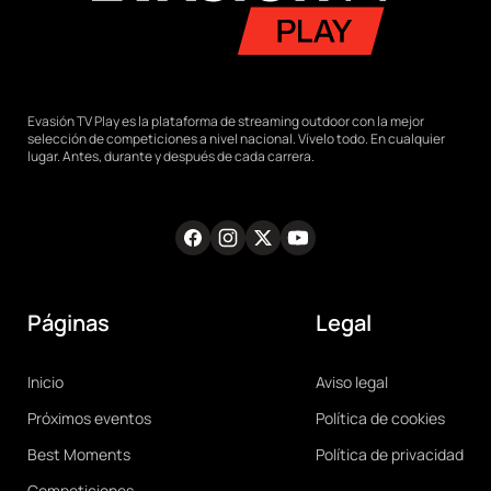
Evasión TV Play es la plataforma de streaming outdoor con la mejor
selección de competiciones a nivel nacional. Vívelo todo. En cualquier
lugar. Antes, durante y después de cada carrera.
Facebook
Instagram
Twitter
Youtube
RRSS
Páginas
Legal
Main
Legal
Inicio
Aviso legal
navigation
Próximos eventos
Política de cookies
Best Moments
Política de privacidad
Competiciones