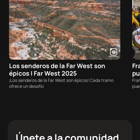
Los senderos de la Far West son
Fr
08/08/2026 - 09:29h
épicos | Far West 2025
pu
MTB
¡Los senderos de la Far West son épicos! Cada tramo
Fran
ofrece un desafío
pue
Únete a la comunidad