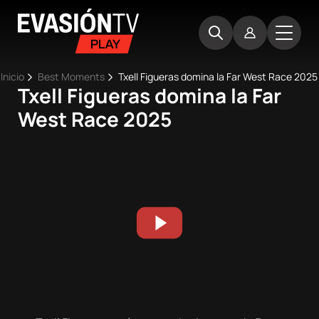
Pasar
Evasion
al
TV
contenido
principal
Ruta
Inicio
Best Moments
Txell Figueras domina la Far West Race 2025
Txell Figueras domina la Far
Main
de
Inicio
West Race 2025
navigation
navegación
Próximos
eventos
Best
Moments
Competiciones