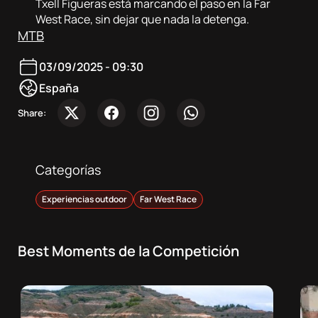
Sobre
Txell Figueras está marcando el paso en la Far
West Race, sin dejar que nada la detenga.
nosotros
MTB
Contacta
03/09/2025 - 09:30
España
Atletas
Share:
DocuSeries
Categorías
Experiencias outdoor
Far West Race
Best Moments de la Competición