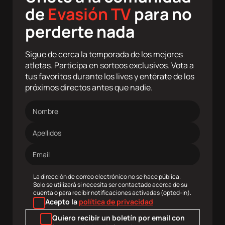
de
Evasión TV
para no
perderte nada
Sigue de cerca la temporada de los mejores
atletas. Participa en sorteos exclusivos. Vota a
tus favoritos durante los lives y entérate de los
próximos directos antes que nadie.
Nombre
Apellidos
Dirección
de
correo
electrónico
La dirección de correo electrónico no se hace pública.
Solo se utilizará si necesita ser contactado acerca de su
cuenta o para recibir notificaciones activadas (opted-in).
Acepto la
política de privacidad
Quiero recibir un boletín por email con