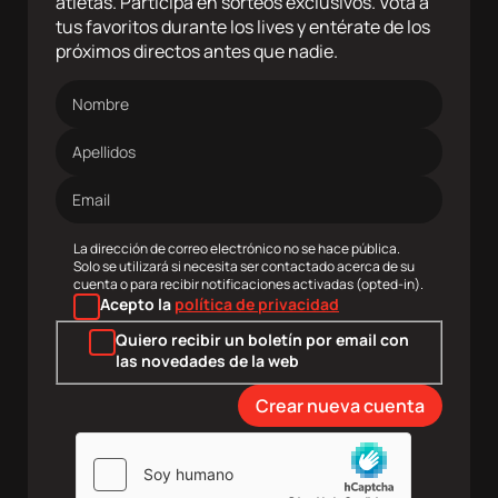
atletas. Participa en sorteos exclusivos. Vota a
tus favoritos durante los lives y entérate de los
próximos directos antes que nadie.
Nombre
Apellidos
Dirección
de
correo
electrónico
La dirección de correo electrónico no se hace pública.
Solo se utilizará si necesita ser contactado acerca de su
cuenta o para recibir notificaciones activadas (opted-in).
Acepto la
política de privacidad
Quiero recibir un boletín por email con
las novedades de la web