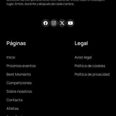
RRSS
lugar. Antes, durante y después de cada carrera.
Facebook
Instagram
Twitter
Youtube
RRSS
Páginas
Legal
Main
Legal
Inicio
Aviso legal
navigation
Próximos eventos
Política de cookies
Best Moments
Política de privacidad
Competiciones
Sobre nosotros
Contacta
Atletas