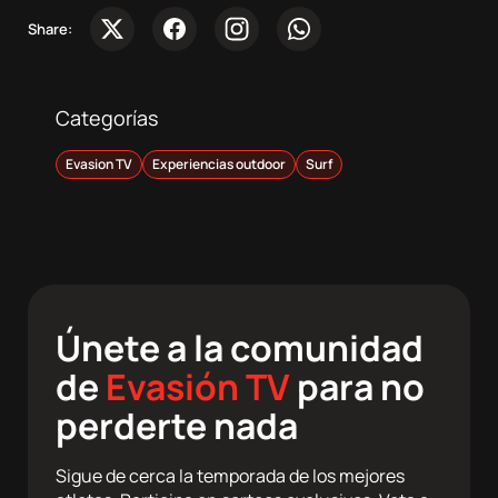
Sobre
Share:
nosotros
Contacta
Categorías
Evasion TV
Experiencias outdoor
Surf
Atletas
DocuSeries
Únete a la comunidad
de
Evasión TV
para no
perderte nada
Sigue de cerca la temporada de los mejores