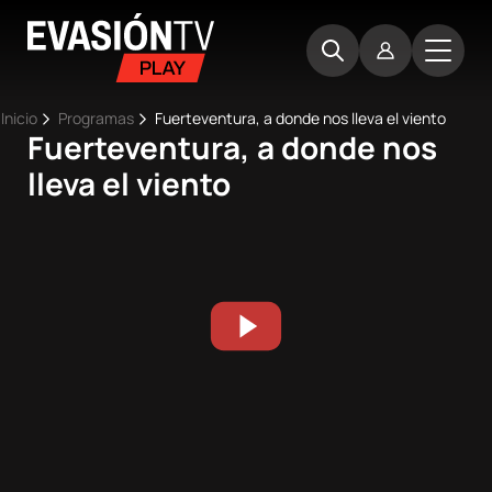
Pasar
Evasion
al
TV
contenido
principal
Ruta
Inicio
Programas
Fuerteventura, a donde nos lleva el viento
Fuerteventura, a donde nos
Main
de
Inicio
lleva el viento
navigation
navegación
Próximos
eventos
Best
Moments
Competiciones