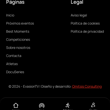
Páginas
Legal
Main
Legal
Inicio
Aviso legal
navigation
Próximos eventos
Política de cookies
Best Moments
Política de privacidad
Competiciones
Sobre nosotros
Contacta
Atletas
DocuSeries
© 2024 - EvasionTV | Diseño y desarrollo:
Omitsis Consulting
Menú