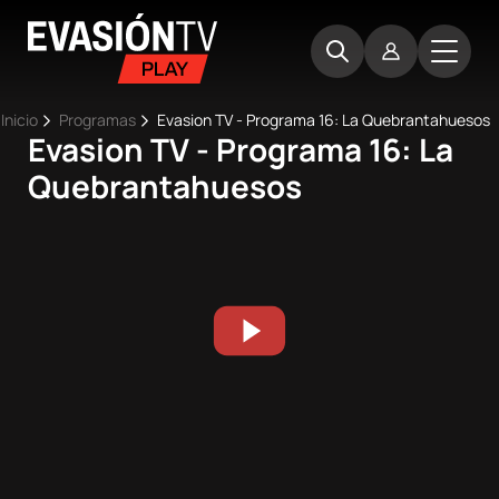
Pasar
Evasion
al
TV
contenido
principal
Ruta
Inicio
Programas
Evasion TV - Programa 16: La Quebrantahuesos
Evasion TV - Programa 16: La
Main
de
Inicio
Quebrantahuesos
navigation
navegación
Próximos
eventos
Best
Moments
Competiciones