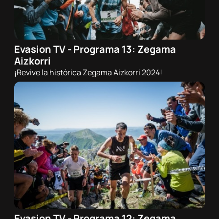
Evasion TV - Programa 13: Zegama
30/05/2024 - 21:00h
Aizkorri
Trail
¡Revive la histórica Zegama Aizkorri 2024!
Evasion TV - Programa 12: Zegama