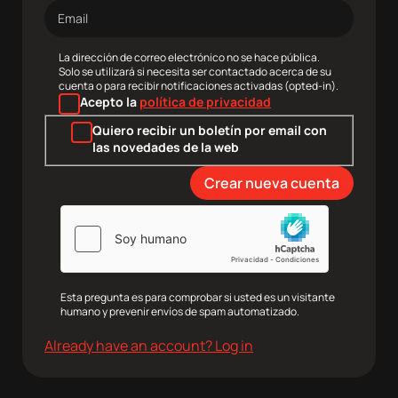
Dirección
de
correo
electrónico
La dirección de correo electrónico no se hace pública.
Solo se utilizará si necesita ser contactado acerca de su
cuenta o para recibir notificaciones activadas (opted-in).
Acepto la
política de privacidad
Quiero recibir un boletín por email con
las novedades de la web
Esta pregunta es para comprobar si usted es un visitante
humano y prevenir envíos de spam automatizado.
agram
Twitter
Youtube
RRSS
Already have an account? Log in