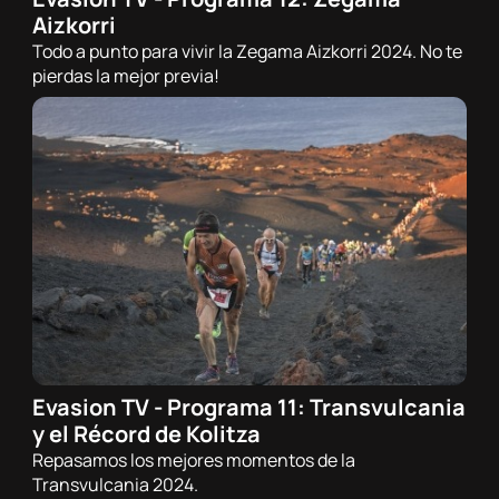
24/05/2024 - 21:00h
Aizkorri
Trail
Todo a punto para vivir la Zegama Aizkorri 2024. No te
pierdas la mejor previa!
Evasion TV - Programa 11: Transvulcania
16/05/2024 - 21:00h
y el Récord de Kolitza
Trail
Repasamos los mejores momentos de la
Transvulcania 2024.