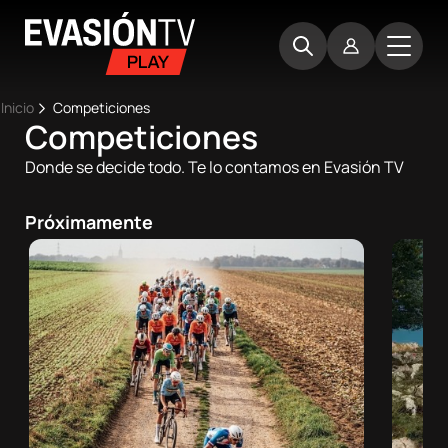
Pasar
Evasion
al
TV
contenido
principal
Ruta
Inicio
Competiciones
Competiciones
Main
de
Inicio
navigation
Donde se decide todo. Te lo contamos en Evasión TV
navegación
Próximos
Próximamente
eventos
Best
Moments
Competiciones