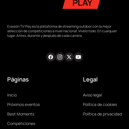
Evasión TV Play es la plataforma de streaming outdoor con la mejor
selección de competiciones a nivel nacional. Vívelo todo. En cualquier
lugar. Antes, durante y después de cada carrera.
Facebook
Instagram
Twitter
Youtube
RRSS
Páginas
Legal
Main
Legal
Inicio
Aviso legal
navigation
Próximos eventos
Política de cookies
Best Moments
Política de privacidad
Competiciones