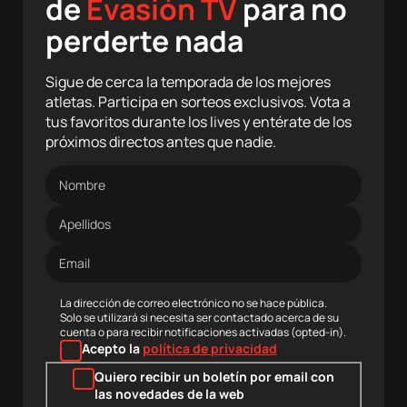
de
Evasión TV
para no
agram
Twitter
Youtube
RRSS
perderte nada
Sigue de cerca la temporada de los mejores
atletas. Participa en sorteos exclusivos. Vota a
tus favoritos durante los lives y entérate de los
próximos directos antes que nadie.
Nombre
Apellidos
Dirección
de
correo
electrónico
La dirección de correo electrónico no se hace pública.
Solo se utilizará si necesita ser contactado acerca de su
cuenta o para recibir notificaciones activadas (opted-in).
Acepto la
política de privacidad
Quiero recibir un boletín por email con
las novedades de la web