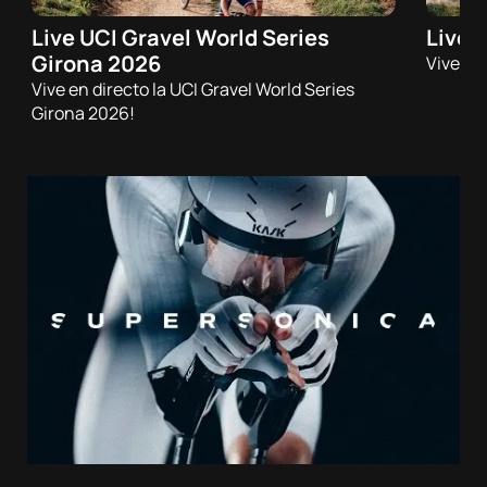
Sobre
nosotros
Live UCI Gravel World Series
Live 
26/09/2026 - 07:45h
26/09
Girona 2026
Vive en
Gravel
Trail
Vive en directo la UCI Gravel World Series
Contacta
Girona 2026!
Atletas
DocuSeries