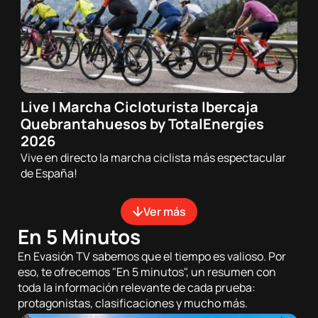
Live | Marcha Cicloturista Ibercaja
20/06/2026 - 00:00h
Quebrantahuesos by TotalEnergies
Ciclismo de carretera
2026
Vive en directo la marcha ciclista más espectacular
de España!
Paginación
Ver más
En 5 Minutos
En Evasión TV sabemos que el tiempo es valioso. Por
eso, te ofrecemos "En 5 minutos", un resumen con
toda la información relevante de cada prueba:
protagonistas, clasificaciones y mucho más.