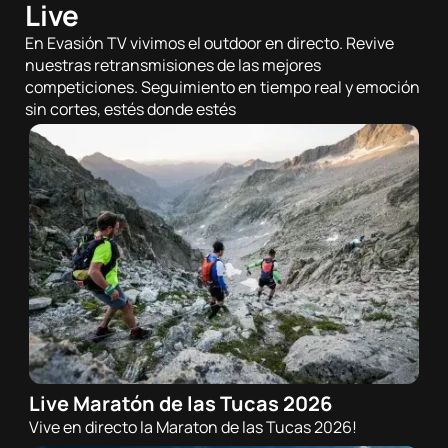
Live
En Evasión TV vivimos el outdoor en directo. Revive
nuestras retransmisiones de las mejores
competiciones. Seguimiento en tiempo real y emoción
sin cortes, estés donde estés
Live Maratón de las Tucas 2026
18/07/2026 - 08:00h
Vive en directo la Maraton de las Tucas 2026!
Trail