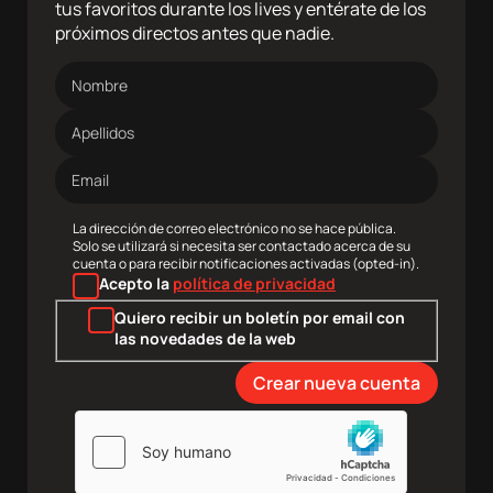
tus favoritos durante los lives y entérate de los
próximos directos antes que nadie.
Nombre
Apellidos
Dirección
de
correo
electrónico
La dirección de correo electrónico no se hace pública.
Solo se utilizará si necesita ser contactado acerca de su
cuenta o para recibir notificaciones activadas (opted-in).
Acepto la
política de privacidad
Quiero recibir un boletín por email con
las novedades de la web