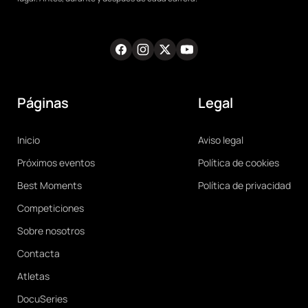
Facebook
Instagram
Twitter
Youtube
RRSS
Páginas
Legal
Main
Legal
Inicio
Aviso legal
navigation
Próximos eventos
Política de cookies
Best Moments
Política de privacidad
Competiciones
Sobre nosotros
Contacta
Atletas
DocuSeries