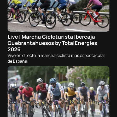
Live | Marcha Cicloturista Ibercaja
20/06/2026 - 00:00h
Quebrantahuesos by TotalEnergies
Ciclismo de carretera
2026
Vive en directo la marcha ciclista más espectacular
de España!