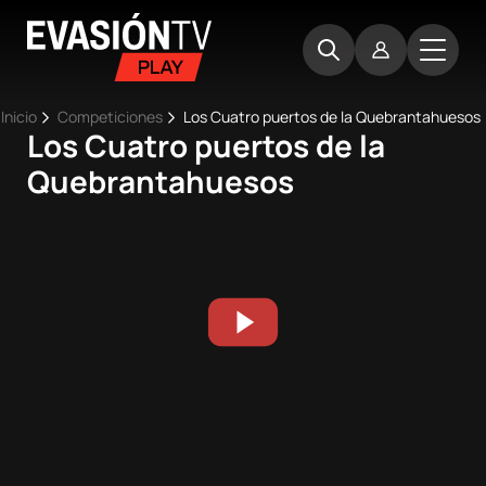
Pasar
Evasion
al
TV
contenido
principal
Ruta
Inicio
Competiciones
Los Cuatro puertos de la Quebrantahuesos
Los Cuatro puertos de la
Main
de
Inicio
Quebrantahuesos
navigation
navegación
Próximos
eventos
Best
Moments
Competiciones