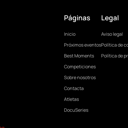
Páginas
Legal
Main
Lega
Inicio
Aviso legal
Próximos eventos
Política de c
navigation
Best Moments
Política de p
Competiciones
Sobre nosotros
Contacta
Atletas
DocuSeries
ng