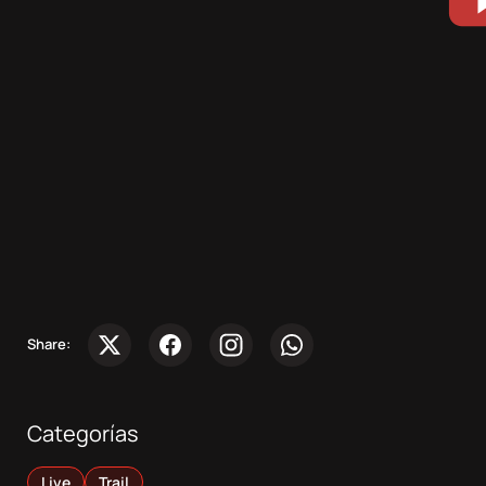
Competiciones
Sobre
nosotros
Contacta
Atletas
Share:
DocuSeries
Categorías
Live
Trail