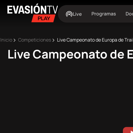
Evasion
Central
Programas
Do
Live
TV
Pasar
Ruta
al
Inicio
Competiciones
Live Campeonato de Europa de Trai
contenido
Live Campeonato de E
de
principal
Main
navegación
Inicio
navigation
Próximos
eventos
Best
Moments