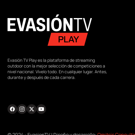
k
agram
Twitter
Youtube
RRSS
Evasión TV Play es la plataforma de streaming
outdoor con la mejor selección de competiciones a
nivel nacional. Vívelo todo. En cualquier lugar. Antes,
durante y después de cada carrera.
Facebook
Instagram
Twitter
Youtube
RRSS
© 2024 - EvasionTV | Diseño y desarrollo:
Omitsis Consulti