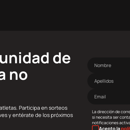
munidad de
Nombre
a no
Apellidos
Dirección
de
correo
tletas. Participa en sorteos
electrónico
La dirección de corre
lives y entérate de los próximos
si necesita ser cont
notificaciones activ
Acepto la
polí