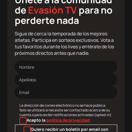
de
Evasión TV
para no
perderte nada
Sigue de cerca la temporada de los mejores
atletas. Participa en sorteos exclusivos. Vota a
tus favoritos durante los lives y entérate de los
próximos directos antes que nadie.
Nombre
Apellidos
Dirección
de
correo
electrónico
La dirección de correo electrónico no se hace pública.
Solo se utilizará si necesita ser contactado acerca de su
cuenta o para recibir notificaciones activadas (opted-in).
Acepto la
política de privacidad
Quiero recibir un boletín por email con