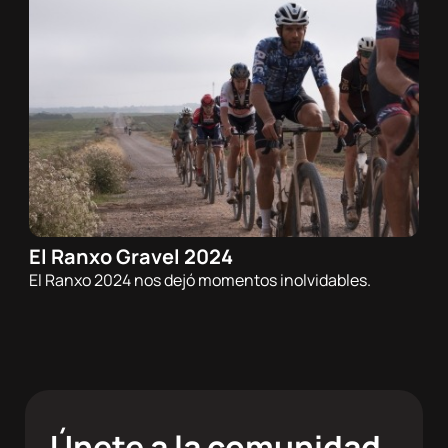
El Ranxo Gravel 2024
17/10/2024 - 22:00h
El Ranxo 2024 nos dejó momentos inolvidables.
Gravel
Únete a la comunidad