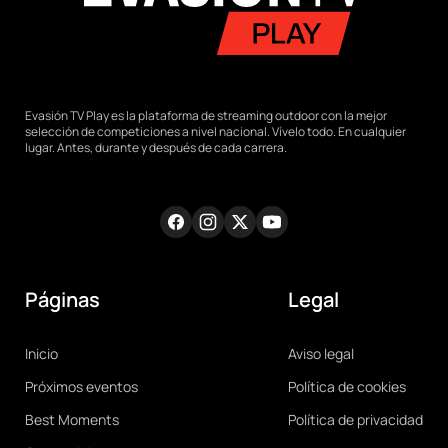
Evasión TV Play es la plataforma de streaming outdoor con la mejor
selección de competiciones a nivel nacional. Vívelo todo. En cualquier
lugar. Antes, durante y después de cada carrera.
Facebook
Instagram
Twitter
Youtube
RRSS
Páginas
Legal
Main
Legal
Inicio
Aviso legal
navigation
Próximos eventos
Política de cookies
Best Moments
Política de privacidad