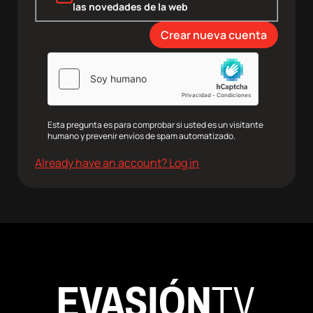
las novedades de la web
Esta pregunta es para comprobar si usted es un visitante
humano y prevenir envíos de spam automatizado.
Already have an account? Log in
agram
Twitter
Youtube
RRSS