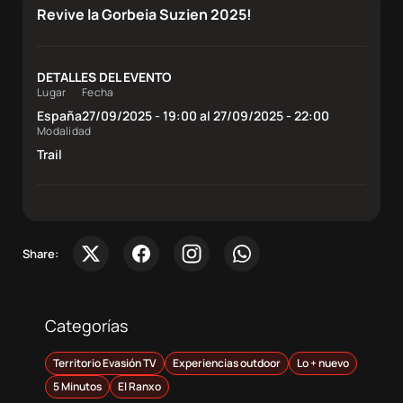
Sobre
Revive la Gorbeia Suzien 2025!
nosotros
DETALLES DEL EVENTO
Contacta
Lugar
Fecha
España
27/09/2025 - 19:00 al 27/09/2025 - 22:00
Modalidad
Atletas
Trail
DocuSeries
Share:
Categorías
Territorio Evasión TV
Experiencias outdoor
Lo + nuevo
5 Minutos
El Ranxo