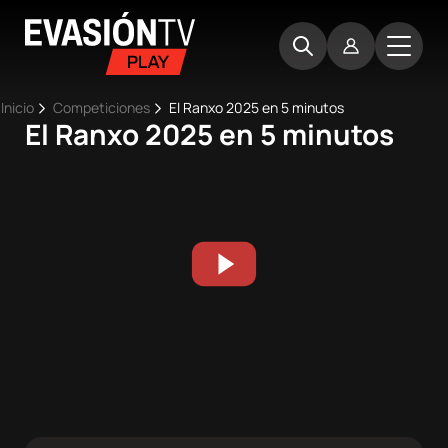
Pasar
Evasion
al
TV
contenido
principal
Ruta
Inicio
Competiciones
El Ranxo 2025 en 5 minutos
El Ranxo 2025 en 5 minutos
Main
de
Inicio
navigation
navegación
Próximos
eventos
Best
Moments
Competiciones