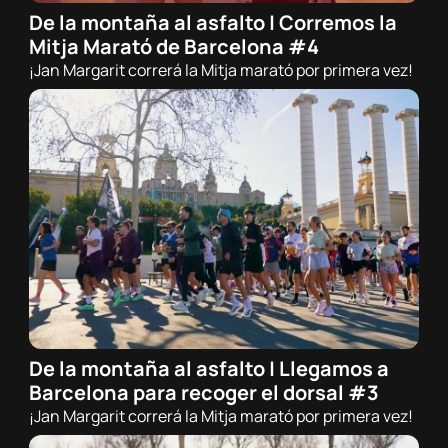
De la montaña al asfalto | Corremos la
16/02/2026 - 21:00h
Mitja Marató de Barcelona #4
Trail
¡Jan Margarit correrá la Mitja marató por primera vez!
De la montaña al asfalto | Llegamos a
14/02/2026 - 21:00h
Barcelona para recoger el dorsal #3
Trail
¡Jan Margarit correrá la Mitja marató por primera vez!