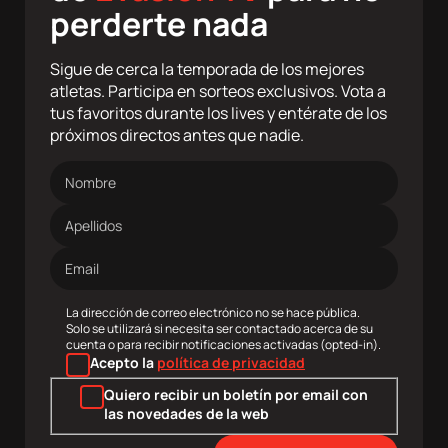
perderte nada
Sigue de cerca la temporada de los mejores
atletas. Participa en sorteos exclusivos. Vota a
tus favoritos durante los lives y entérate de los
próximos directos antes que nadie.
Nombre
Apellidos
Dirección
de
correo
electrónico
La dirección de correo electrónico no se hace pública.
Solo se utilizará si necesita ser contactado acerca de su
cuenta o para recibir notificaciones activadas (opted-in).
Acepto la
política de privacidad
Quiero recibir un boletín por email con
las novedades de la web
agram
Twitter
Youtube
RRSS