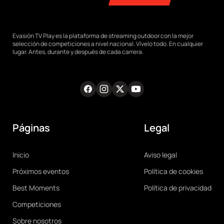
Evasión TV Play es la plataforma de streaming outdoor con la mejor
selección de competiciones a nivel nacional. Vívelo todo. En cualquier
lugar. Antes, durante y después de cada carrera.
Facebook
Instagram
Twitter
Youtube
RRSS
Páginas
Legal
Main
Legal
Inicio
Aviso legal
navigation
Próximos eventos
Política de cookies
Best Moments
Política de privacidad
Competiciones
Sobre nosotros