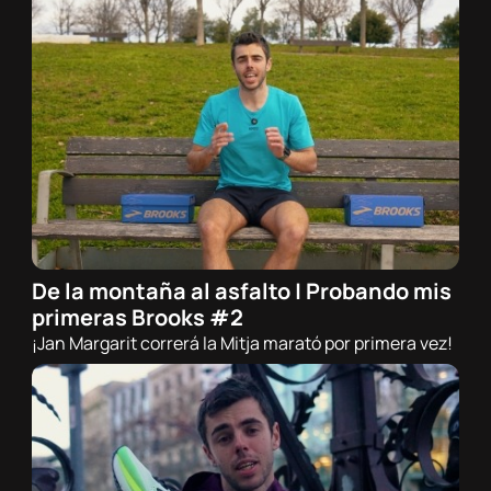
De la montaña al asfalto | Probando mis
12/02/2026 - 21:00h
primeras Brooks #2
Trail
¡Jan Margarit correrá la Mitja marató por primera vez!