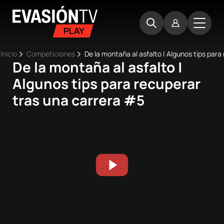
Pasar
Evasion
al
TV
contenido
principal
Ruta
Inicio
Competiciones
De la montaña al asfalto | Algunos tips par
De la montaña al asfalto |
Main
de
Inicio
Algunos tips para recuperar
navigation
navegación
tras una carrera #5
Próximos
eventos
Best
Moments
Competiciones