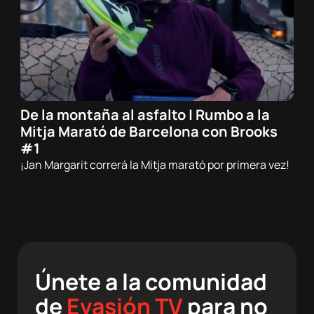
De la montaña al asfalto | Rumbo a la
10/02/2026 - 21:00h
Mitja Marató de Barcelona con Brooks
Trail
#1
¡Jan Margarit correrá la Mitja marató por primera vez!
Únete a la comunidad
de
Evasión TV
para no