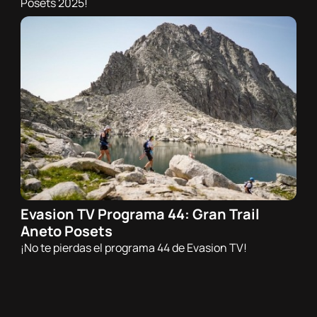
Posets 2025!
Evasion TV Programa 44: Gran Trail
22/07/2025 - 21:00h
Aneto Posets
Trail
¡No te pierdas el programa 44 de Evasion TV!