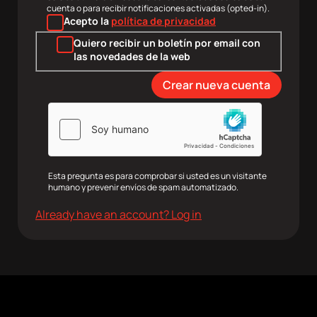
cuenta o para recibir notificaciones activadas (opted-in).
Acepto la
política de privacidad
Quiero recibir un boletín por email con
las novedades de la web
Esta pregunta es para comprobar si usted es un visitante
humano y prevenir envíos de spam automatizado.
Already have an account? Log in
agram
Twitter
Youtube
RRSS