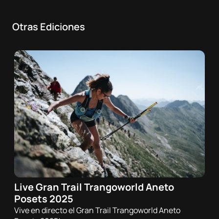
Otras Ediciones
Live Gran Trail Trangoworld Aneto
20/07/2025 - 07:45h
Posets 2025
Trail
Vive en directo el Gran Trail Trangoworld Aneto