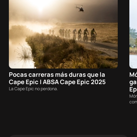
Pocas carreras más duras que la
Mó
05/08/2026 - 20:07h
Cape Epic | ABSA Cape Epic 2025
ga
MTB
Ep
La Cape Epic no perdona.
Món
com