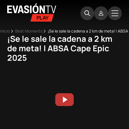
Pasar
Evasion
al
TV
contenido
principal
Ruta
Inicio
Best Moments
¡Se le sale la cadena a 2 km de meta! | ABS
¡Se le sale la cadena a 2 km
Main
de
Inicio
de meta! | ABSA Cape Epic
navigation
navegación
2025
Próximos
eventos
Best
Moments
Competiciones