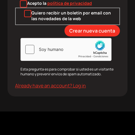
Acepto la
política de privacidad
Quiero recibir un boletín por email con
las novedades de la web
Esta pregunta es para comprobar si usted es un visitante
humano y prevenir envíos de spam automatizado.
Already have an account? Log in
agram
Twitter
Youtube