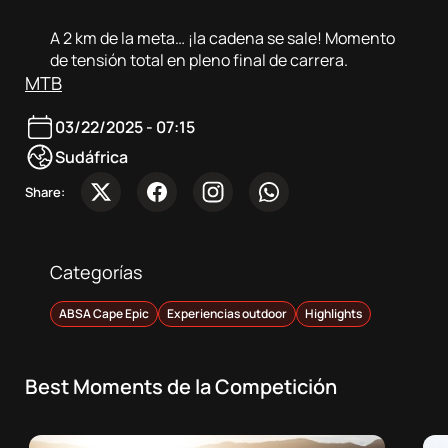
Sobre
nosotros
A 2 km de la meta… ¡la cadena se sale! Momento
de tensión total en pleno final de carrera.
MTB
Contacta
03/22/2025 - 07:15
Atletas
Sudáfrica
Share:
DocuSeries
Categorías
ABSA Cape Epic
Experiencias outdoor
Highlights
Best Moments de la Competición