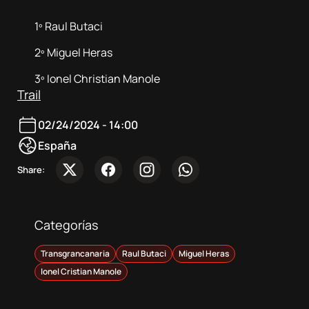
Sobre
nosotros
1º Raul Butaci
2º Miguel Heras
Contacta
3º Ionel Christian Manole
Trail
Atletas
02/24/2024 - 14:00
España
DocuSeries
Share:
Categorías
Transgrancanaria
Raul Butaci
Miguel Heras
Ionel Cristian Manole