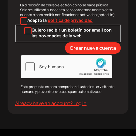
electrónico
La dirección de correo electrónico no se hace pública.
Solo se utilizará si necesita ser contactado acerca de su
cuenta o para recibir notificaciones activadas (opted-in).
Acepto la
política de privacidad
Quiero recibir un boletín por email con
las novedades de la web
Esta pregunta es para comprobar si usted es un visitante
humano y prevenir envíos de spam automatizado.
Already have an account? Log in
agram
Twitter
Youtube
RRSS