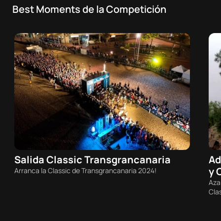
Best Moments de la Competición
Salida Classic Transgrancanaria
Ad
07/08/2026 - 05:20h
y 
Arranca la Classic de Transgrancanaria 2024!
Trail
T
Aza
Clas