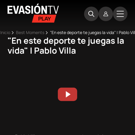
Pasar
Evasion
al
TV
contenido
principal
Ruta
Inicio
Best Moments
"En este deporte te juegas la vida" | Pablo Vil
"En este deporte te juegas la
Main
de
Inicio
vida" | Pablo Villa
navigation
navegación
Próximos
eventos
Best
Moments
Competiciones