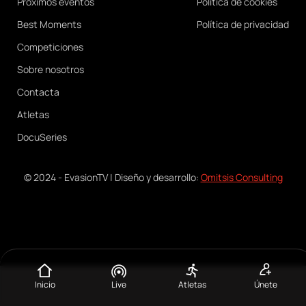
navigation
Próximos eventos
Política de cookies
Best Moments
Política de privacidad
Competiciones
Sobre nosotros
Contacta
Atletas
DocuSeries
© 2024 - EvasionTV | Diseño y desarrollo:
Omitsis Consulting
Menú
móvil
Inicio
Live
Atletas
Únete