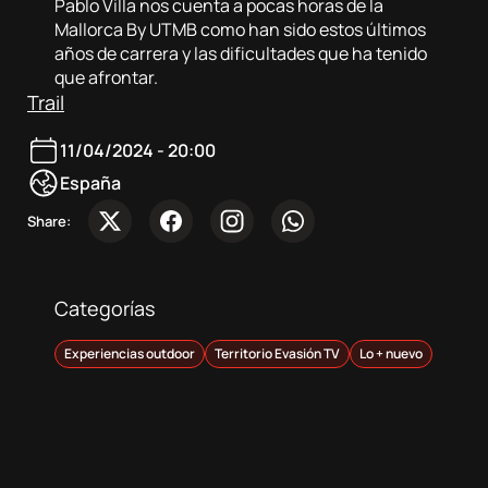
Sobre
Pablo Villa nos cuenta a pocas horas de la
Mallorca By UTMB como han sido estos últimos
nosotros
años de carrera y las dificultades que ha tenido
que afrontar.
Contacta
Trail
11/04/2024 - 20:00
Atletas
España
Share:
DocuSeries
Categorías
Experiencias outdoor
Territorio Evasión TV
Lo + nuevo