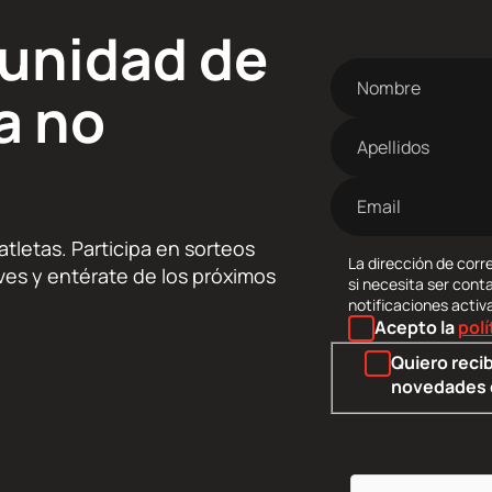
munidad de
Nombre
a no
Apellidos
Dirección
de
correo
tletas. Participa en sorteos
electrónico
La dirección de corre
lives y entérate de los próximos
si necesita ser cont
notificaciones activ
Acepto la
polí
Quiero recib
novedades 