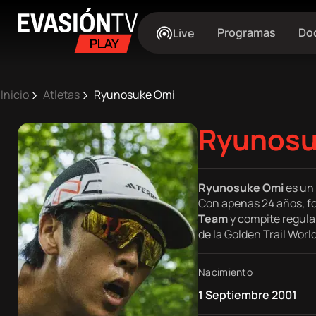
Evasion
Central
Programas
Do
Live
TV
Pasar
Ruta
al
Inicio
Atletas
Ryunosuke Omi
contenido
de
principal
Ryunos
Main
navegación
Inicio
Ryunosuke Omi
es un 
navigation
Con apenas 24 años, f
Próximos
Team
y compite regula
de la Golden Trail World
eventos
Nacimiento
Best
1 Septiembre 2001
Moments