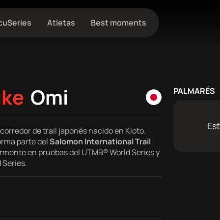
cuSeries
Atletas
Best moments
uke
Omi
PALMARÉS
Est
corredor de trail japonés nacido en Kioto.
orma parte del
Salomon International Trail
rmente en pruebas del UTMB® World Series y
 Series.