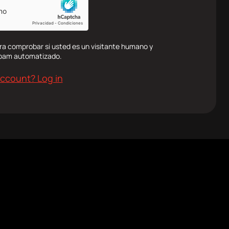
ra comprobar si usted es un visitante humano y
spam automatizado.
account? Log in
l