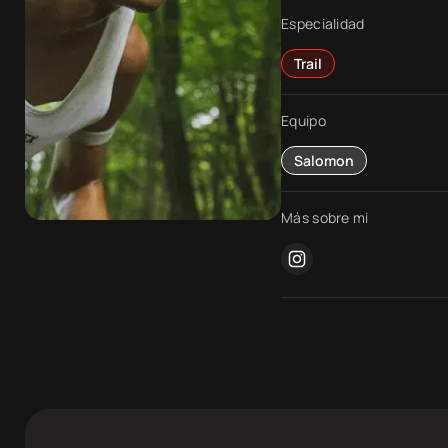
Especialidad
Competiciones
Trail
Sobre
Equipo
nosotros
Salomon
Contacta
Más sobre mi
instagram
Atletas
DocuSeries